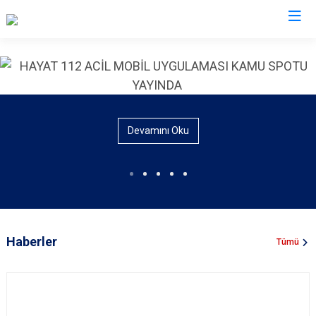
İl Emniyet Müdürlükleri
Devamını Oku
Haberler
Tümü