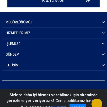
RADYOYA GİT
MÜDÜRLÜĞÜMÜZ
HİZMETLERİMİZ
İŞLEMLER
GÜNDEM
İLETİŞİM
Sizlere daha iyi hizmet verebilmek için sitemizde
çerezlere yer veriyoruz
🍪 Çerez politikamız hakkında
© 2026 Gaziantep Emniyet Müdürlüğü